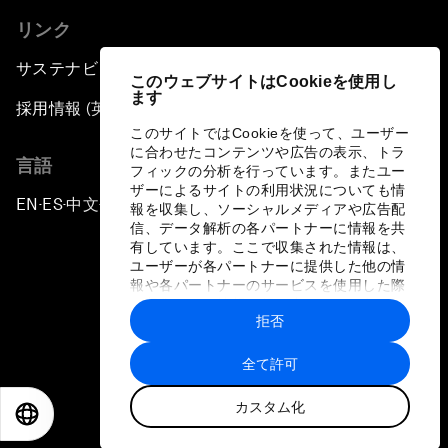
リンク
サステナビリティへの取り組み
このウェブサイトはCookieを使用し
ます
採用情報 (英語のみ)
このサイトではCookieを使って、ユーザー
に合わせたコンテンツや広告の表示、トラ
言語
フィックの分析を行っています。またユー
ザーによるサイトの利用状況についても情
EN
ES
中文
日本語
▪
▪
▪
報を収集し、ソーシャルメディアや広告配
信、データ解析の各パートナーに情報を共
有しています。ここで収集された情報は、
ユーザーが各パートナーに提供した他の情
報や各パートナーのサービスを使用した際
に収集された情報と組み合わされ、各パー
拒否
トナーによって使用されることがありま
プライバシーポリシーと利用規約
す。
全て許可
サイトマップ
カスタム化
©
2026
世界経済フォーラム
EN
ES
中文
日本語