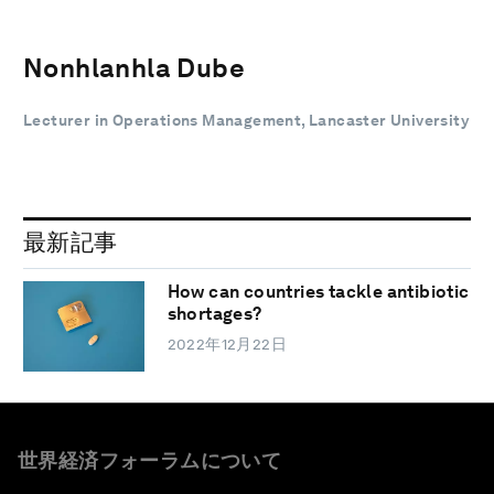
Nonhlanhla Dube
Lecturer in Operations Management, Lancaster University
最新記事
How can countries tackle antibiotic
shortages?
2022年12月22日
世界経済フォーラムについて