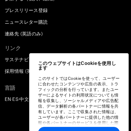
プレスリリース登録
ニュースレター購読
連絡先 (英語のみ)
リンク
サステナビリティへの取り組み
このウェブサイトはCookieを使用し
ます
採用情報 (英語のみ)
このサイトではCookieを使って、ユーザー
に合わせたコンテンツや広告の表示、トラ
言語
フィックの分析を行っています。またユー
ザーによるサイトの利用状況についても情
EN
ES
中文
日本語
▪
▪
▪
報を収集し、ソーシャルメディアや広告配
信、データ解析の各パートナーに情報を共
有しています。ここで収集された情報は、
ユーザーが各パートナーに提供した他の情
報や各パートナーのサービスを使用した際
に収集された情報と組み合わされ、各パー