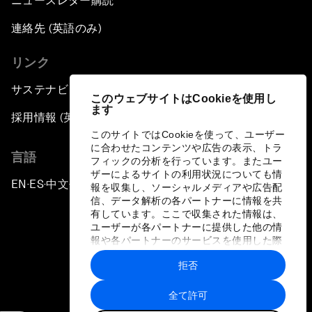
ニュースレター購読
連絡先 (英語のみ)
リンク
サステナビリティへの取り組み
このウェブサイトはCookieを使用し
ます
採用情報 (英語のみ)
このサイトではCookieを使って、ユーザー
に合わせたコンテンツや広告の表示、トラ
言語
フィックの分析を行っています。またユー
ザーによるサイトの利用状況についても情
EN
ES
中文
日本語
▪
▪
▪
報を収集し、ソーシャルメディアや広告配
信、データ解析の各パートナーに情報を共
有しています。ここで収集された情報は、
ユーザーが各パートナーに提供した他の情
報や各パートナーのサービスを使用した際
に収集された情報と組み合わされ、各パー
拒否
トナーによって使用されることがありま
プライバシーポリシーと利用規約
す。
全て許可
サイトマップ