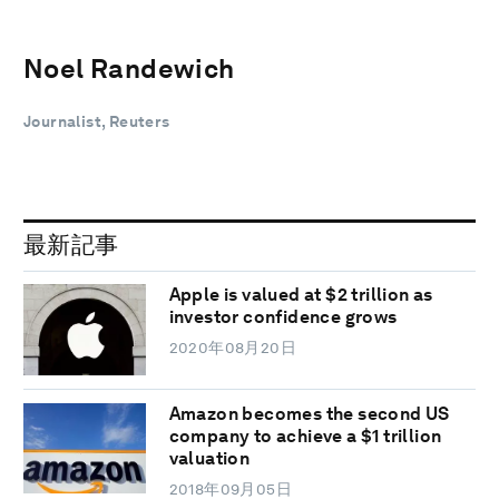
Noel Randewich
Journalist, Reuters
最新記事
Apple is valued at $2 trillion as
investor confidence grows
2020年08月20日
Amazon becomes the second US
company to achieve a $1 trillion
valuation
2018年09月05日