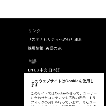
リンク
サステナビリティへの取り組み
採用情報 (英語のみ)
て
言語
EN
ES
中文
日本語
▪
▪
▪
このウェブサイトはCookieを使用し
ます
このサイトではCookieを使って、ユーザー
に合わせたコンテンツや広告の表示、トラ
フィックの分析を行っています。またユー