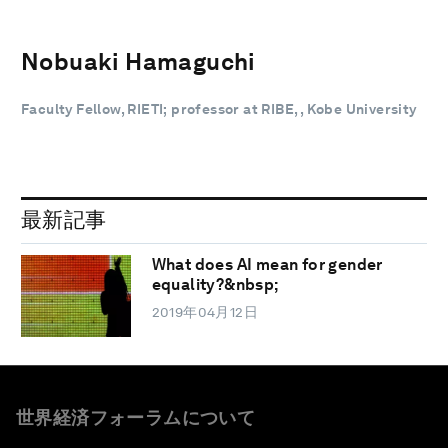
Nobuaki Hamaguchi
Faculty Fellow, RIETI; professor at RIBE, , Kobe University
最新記事
What does AI mean for gender
equality?&nbsp;
2019年04月12日
世界経済フォーラムについて