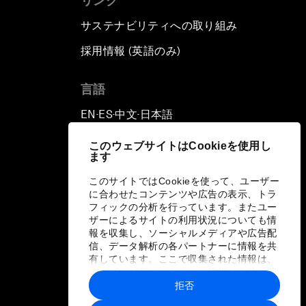
リンク
サステナビリティへの取り組み
採用情報 (英語のみ)
て
言語
EN
ES
中文
日本語
▪
▪
▪
このウェブサイトはCookieを使用し
ます
このサイトではCookieを使って、ユーザー
に合わせたコンテンツや広告の表示、トラ
フィックの分析を行っています。またユー
ザーによるサイトの利用状況についても情
報を収集し、ソーシャルメディアや広告配
信、データ解析の各パートナーに情報を共
有しています。ここで収集された情報は、
ユーザーが各パートナーに提供した他の情
報や各パートナーのサービスを使用した際
拒否
に収集された情報と組み合わされ、各パー