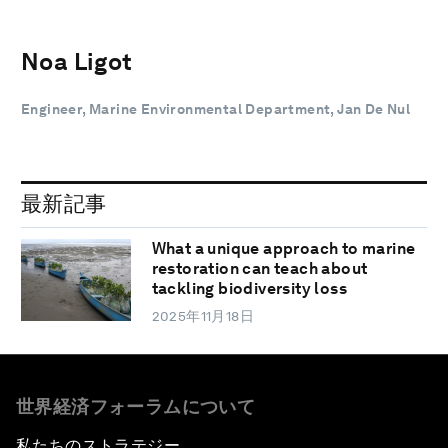
Noa Ligot
Engineer, Marine Environmental Department, Jan De Nul
最新記事
What a unique approach to marine
restoration can teach about
tackling biodiversity loss
2025年11月18日
世界経済フォーラムについて
私たちのストラテジー