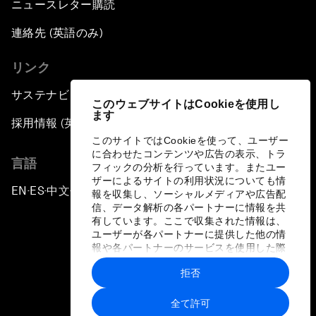
ニュースレター購読
連絡先 (英語のみ)
リンク
サステナビリティへの取り組み
このウェブサイトはCookieを使用し
ます
採用情報 (英語のみ)
このサイトではCookieを使って、ユーザー
に合わせたコンテンツや広告の表示、トラ
言語
フィックの分析を行っています。またユー
ザーによるサイトの利用状況についても情
EN
ES
中文
日本語
▪
▪
▪
報を収集し、ソーシャルメディアや広告配
信、データ解析の各パートナーに情報を共
有しています。ここで収集された情報は、
ユーザーが各パートナーに提供した他の情
報や各パートナーのサービスを使用した際
に収集された情報と組み合わされ、各パー
拒否
トナーによって使用されることがありま
プライバシーポリシーと利用規約
す。
全て許可
サイトマップ