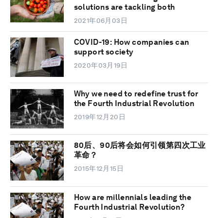
solutions are tackling both
2021年06月03日
COVID-19: How companies can
support society
2020年03月19日
Why we need to redefine trust for
the Fourth Industrial Revolution
2019年12月20日
80后、90后将会如何引领第四次工业
革命？
2015年12月15日
How are millennials leading the
Fourth Industrial Revolution?