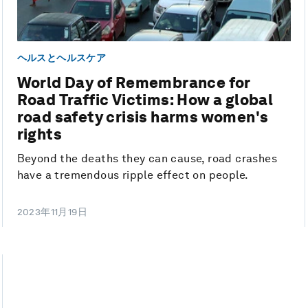
ヘルスとヘルスケア
World Day of Remembrance for
Road Traffic Victims: How a global
road safety crisis harms women's
rights
Beyond the deaths they can cause, road crashes
have a tremendous ripple effect on people.
2023年11月19日