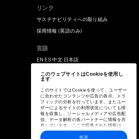
リンク
サステナビリティへの取り組み
採用情報 (英語のみ)
て
言語
EN
ES
中文
日本語
▪
▪
▪
このウェブサイトはCookieを使用し
ます
このサイトではCookieを使って、ユーザー
に合わせたコンテンツや広告の表示、トラ
フィックの分析を行っています。またユー
ザーによるサイトの利用状況についても情
報を収集し、ソーシャルメディアや広告配
信、データ解析の各パートナーに情報を共
有しています。ここで収集された情報は、
ユーザーが各パートナーに提供した他の情
報や各パートナーのサービスを使用した際
拒否