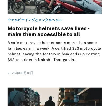
ウェルビーイングとメンタルヘルス
Motorcycle helmets save lives -
make them accessible to all
A safe motorcycle helmet costs more than some
families earn in a week. A certified $23 motorcycle
helmet leaving the factory in Asia ends up costing
$93 to a rider in Nairobi. That gap is...
2026年06月18日