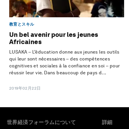
教育とスキル
Un bel avenir pour les jeunes
Africaines
LUSAKA – L’éducation donne aux jeunes les outils
qui leur sont nécessaires – des compétences
cognitives et sociales à la confiance en soi – pour
réussir leur vie. Dans beaucoup de pays d...
2019年02月22日
世界経済フォーラムについて
詳細