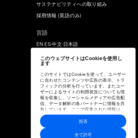
サステナビリティへの取り組み
採用情報 (英語のみ)
て
言語
EN
ES
中文
日本語
▪
▪
▪
このウェブサイトはCookieを使用し
ます
このサイトではCookieを使って、ユーザー
に合わせたコンテンツや広告の表示、トラ
フィックの分析を行っています。またユー
ザーによるサイトの利用状況についても情
報を収集し、ソーシャルメディアや広告配
信、データ解析の各パートナーに情報を共
有しています。ここで収集された情報は、
ユーザーが各パートナーに提供した他の情
報や各パートナーのサービスを使用した際
拒否
に収集された情報と組み合わされ、各パー
トナーによって使用されることがありま
全て許可