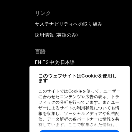
リンク
サステナビリティへの取り組み
採用情報 (英語のみ)
て
言語
EN
ES
中文
日本語
▪
▪
▪
このウェブサイトはCookieを使用し
ます
このサイトではCookieを使って、ユーザー
に合わせたコンテンツや広告の表示、トラ
フィックの分析を行っています。またユー
ザーによるサイトの利用状況についても情
報を収集し、ソーシャルメディアや広告配
信、データ解析の各パートナーに情報を共
有しています。ここで収集された情報は、
ユーザーが各パートナーに提供した他の情