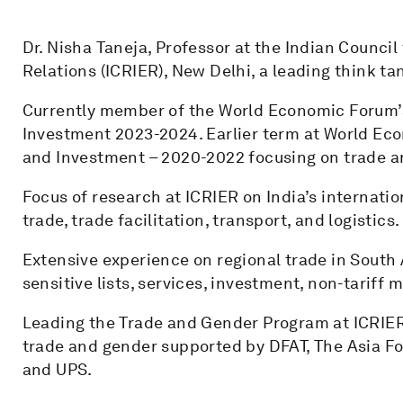
Dr. Nisha Taneja, Professor at the Indian Counci
Relations (ICRIER), New Delhi, a leading think ta
Currently member of the World Economic Forum’s
Investment 2023-2024. Earlier term at World Eco
and Investment – 2020-2022 focusing on trade a
Focus of research at ICRIER on India’s internati
trade, trade facilitation, transport, and logistics.
Extensive experience on regional trade in South A
sensitive lists, services, investment, non-tariff 
Leading the Trade and Gender Program at ICRIER
trade and gender supported by DFAT, The Asia Fo
and UPS.