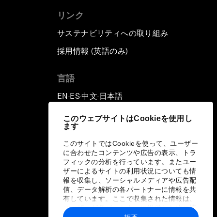
リンク
サステナビリティへの取り組み
採用情報 (英語のみ)
て
言語
EN
ES
中文
日本語
▪
▪
▪
このウェブサイトはCookieを使用し
ます
このサイトではCookieを使って、ユーザー
に合わせたコンテンツや広告の表示、トラ
フィックの分析を行っています。またユー
ザーによるサイトの利用状況についても情
報を収集し、ソーシャルメディアや広告配
信、データ解析の各パートナーに情報を共
有しています。ここで収集された情報は、
ユーザーが各パートナーに提供した他の情