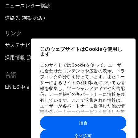
ニュースレター購読
連絡先 (英語のみ)
リンク
サステナビリティへの取り組み
このウェブサイトはCookieを使用し
ます
採用情報 (英語のみ)
このサイトではCookieを使って、ユーザー
に合わせたコンテンツや広告の表示、トラ
言語
フィックの分析を行っています。またユー
ザーによるサイトの利用状況についても情
EN
ES
中文
日本語
▪
▪
▪
報を収集し、ソーシャルメディアや広告配
信、データ解析の各パートナーに情報を共
有しています。ここで収集された情報は、
ユーザーが各パートナーに提供した他の情
報や各パートナーのサービスを使用した際
に収集された情報と組み合わされ、各パー
拒否
トナーによって使用されることがありま
プライバシーポリシーと利用規約
す。
全て許可