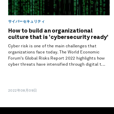
サイバーセキュリティ
How to build an organizational
culture that is 'cybersecurity ready'
Cyber risk is one of the main challenges that
organizations face today. The World Economic
Forum's Global Risks Report 2022 highlights how
cyber threats have intensified through digital t...
2022年08月09日