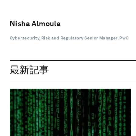
Nisha Almoula
Cybersecurity, Risk and Regulatory Senior Manager, PwC
最新記事