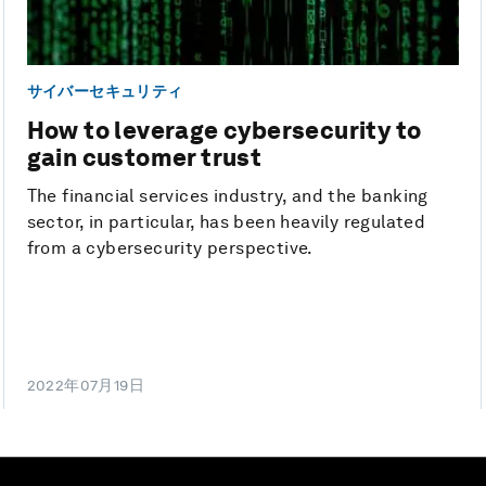
サイバーセキュリティ
How to leverage cybersecurity to
gain customer trust
The financial services industry, and the banking
sector, in particular, has been heavily regulated
from a cybersecurity perspective.
2022年07月19日