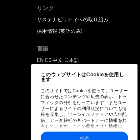
リンク
サステナビリティへの取り組み
採用情報 (英語のみ)
て
言語
EN
ES
中文
日本語
▪
▪
▪
このウェブサイトはCookieを使用し
ます
このサイトではCookieを使って、ユーザー
に合わせたコンテンツや広告の表示、トラ
フィックの分析を行っています。またユー
ザーによるサイトの利用状況についても情
報を収集し、ソーシャルメディアや広告配
信、データ解析の各パートナーに情報を共
有しています。ここで収集された情報は、
ユーザーが各パートナーに提供した他の情
報や各パートナーのサービスを使用した際
拒否