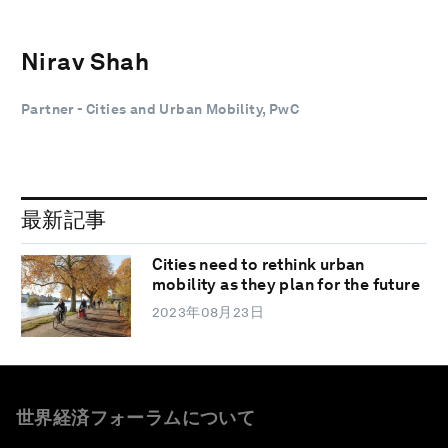
Nirav Shah
Partner - Cities and Urban Mobility, PwC
最新記事
Cities need to rethink urban
mobility as they plan for the future
2023年08月23日
世界経済フォーラムについて