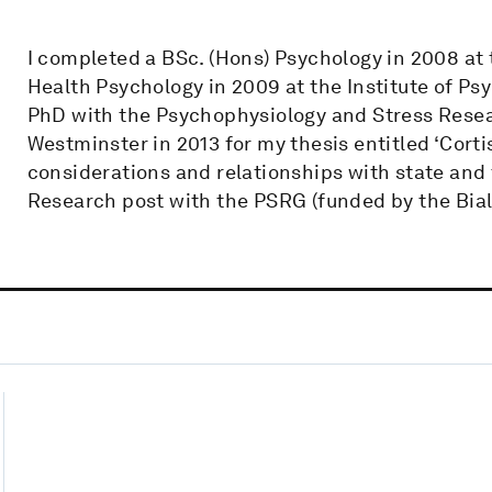
I completed a BSc. (Hons) Psychology in 2008 at
Health Psychology in 2009 at the Institute of Ps
PhD with the Psychophysiology and Stress Resea
Westminster in 2013 for my thesis entitled ‘Corti
considerations and relationships with state and t
Research post with the PSRG (funded by the Bia