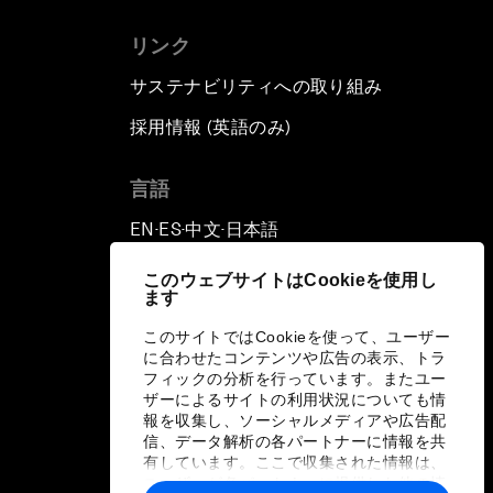
リンク
サステナビリティへの取り組み
採用情報 (英語のみ)
て
言語
EN
ES
中文
日本語
▪
▪
▪
このウェブサイトはCookieを使用し
ます
このサイトではCookieを使って、ユーザー
に合わせたコンテンツや広告の表示、トラ
フィックの分析を行っています。またユー
ザーによるサイトの利用状況についても情
報を収集し、ソーシャルメディアや広告配
信、データ解析の各パートナーに情報を共
有しています。ここで収集された情報は、
ユーザーが各パートナーに提供した他の情