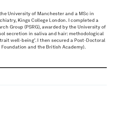
 the University of Manchester and a MSc in
ychiatry, Kings College London. I completed a
rch Group (PSRG), awarded by the University of
sol secretion in saliva and hair: methodological
rait well-being’. I then secured a Post-Doctoral
l Foundation and the British Academy).