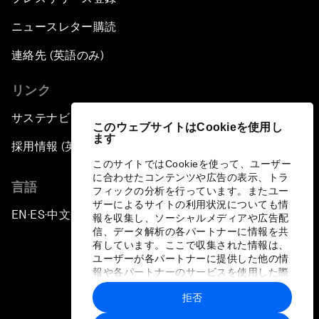
ニュースレター購読
連絡先 (英語のみ)
リンク
サステナビリティへの取り組み
このウェブサイトはCookieを使用し
ます
採用情報 (英語のみ)
このサイトではCookieを使って、ユーザー
に合わせたコンテンツや広告の表示、トラ
言語
フィックの分析を行っています。またユー
ザーによるサイトの利用状況についても情
EN
ES
中文
日本語
▪
▪
▪
報を収集し、ソーシャルメディアや広告配
信、データ解析の各パートナーに情報を共
有しています。ここで収集された情報は、
ユーザーが各パートナーに提供した他の情
報や各パートナーのサービスを使用した際
に収集された情報と組み合わされ、各パー
拒否
トナーによって使用されることがありま
プライバシーポリシーと利用規約
す。