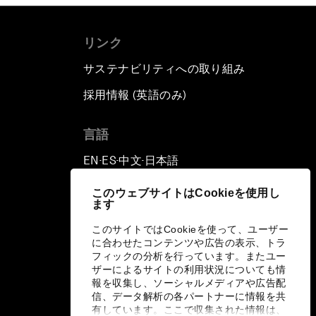
リンク
サステナビリティへの取り組み
採用情報 (英語のみ)
て
言語
EN
ES
中文
日本語
▪
▪
▪
このウェブサイトはCookieを使用し
ます
このサイトではCookieを使って、ユーザー
に合わせたコンテンツや広告の表示、トラ
フィックの分析を行っています。またユー
ザーによるサイトの利用状況についても情
報を収集し、ソーシャルメディアや広告配
信、データ解析の各パートナーに情報を共
有しています。ここで収集された情報は、