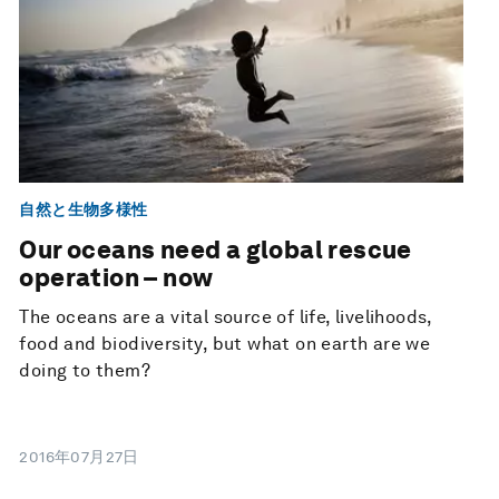
自然と生物多様性
Our oceans need a global rescue
operation – now
The oceans are a vital source of life, livelihoods,
food and biodiversity, but what on earth are we
doing to them?
2016年07月27日