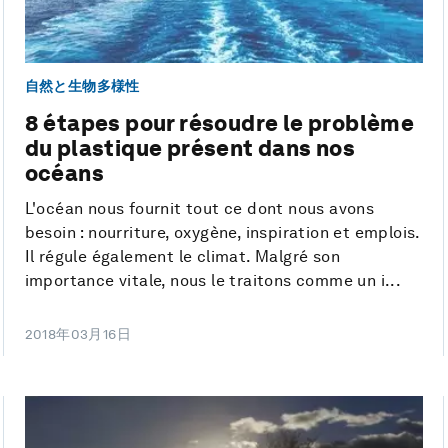
自然と生物多様性
8 étapes pour résoudre le problème
du plastique présent dans nos
océans
L'océan nous fournit tout ce dont nous avons
besoin : nourriture, oxygène, inspiration et emplois.
Il régule également le climat. Malgré son
importance vitale, nous le traitons comme un i...
2018年03月16日