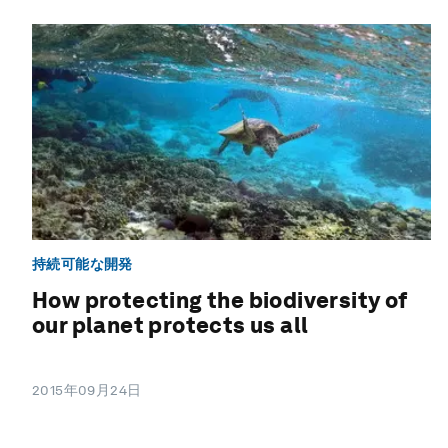
持続可能な開発
How protecting the biodiversity of
our planet protects us all
2015年09月24日