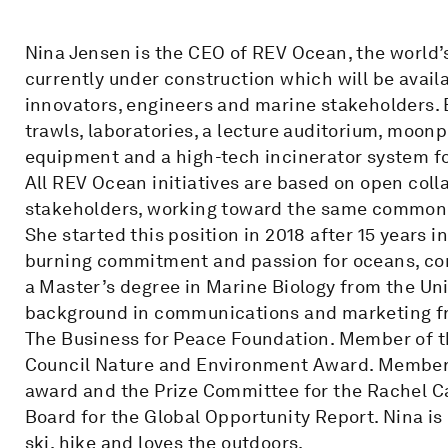
Nina Jensen is the CEO of REV Ocean, the world’
currently under construction which will be availa
innovators, engineers and marine stakeholders. 
trawls, laboratories, a lecture auditorium, moo
equipment and a high-tech incinerator system fo
All REV Ocean initiatives are based on open coll
stakeholders, working toward the same common g
She started this position in 2018 after 15 years
burning commitment and passion for oceans, con
a Master’s degree in Marine Biology from the Uni
background in communications and marketing fr
The Business for Peace Foundation. Member of t
Council Nature and Environment Award. Member 
award and the Prize Committee for the Rachel C
Board for the Global Opportunity Report. Nina is b
ski, hike and loves the outdoors.