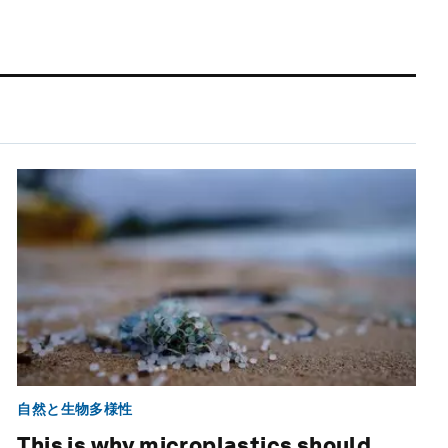
自然と生物多様性
This is why microplastics should