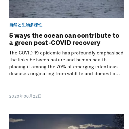
自然と生物多様性
5 ways the ocean can contribute to
a green post-COVID recovery
The COVID-19 epidemic has profoundly emphasised
the links between nature and human health -
placing it among the 70% of emerging infectious
diseases originating from wildlife and domestic...
2020年06月22日