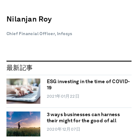
Nilanjan Roy
Chief Financial Officer, Infosys
最新記事
ESG investing in the time of COVID-
19
2021年01月22日
3 ways businesses can harness
their might for the good of all
2020年12月07日