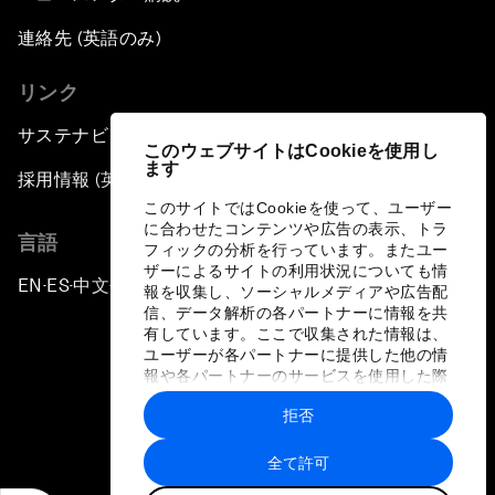
連絡先 (英語のみ)
リンク
サステナビリティへの取り組み
このウェブサイトはCookieを使用し
ます
採用情報 (英語のみ)
このサイトではCookieを使って、ユーザー
に合わせたコンテンツや広告の表示、トラ
言語
フィックの分析を行っています。またユー
ザーによるサイトの利用状況についても情
EN
ES
中文
日本語
▪
▪
▪
報を収集し、ソーシャルメディアや広告配
信、データ解析の各パートナーに情報を共
有しています。ここで収集された情報は、
ユーザーが各パートナーに提供した他の情
報や各パートナーのサービスを使用した際
に収集された情報と組み合わされ、各パー
拒否
トナーによって使用されることがありま
プライバシーポリシーと利用規約
す。
全て許可
サイトマップ