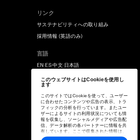
リンク
サステナビリティへの取り組み
採用情報 (英語のみ)
て
言語
EN
ES
中文
日本語
▪
▪
▪
このウェブサイトはCookieを使用し
ます
このサイトではCookieを使って、ユーザー
に合わせたコンテンツや広告の表示、トラ
フィックの分析を行っています。またユー
ザーによるサイトの利用状況についても情
報を収集し、ソーシャルメディアや広告配
信、データ解析の各パートナーに情報を共
有しています。ここで収集された情報は、
ユーザーが各パートナーに提供した他の情