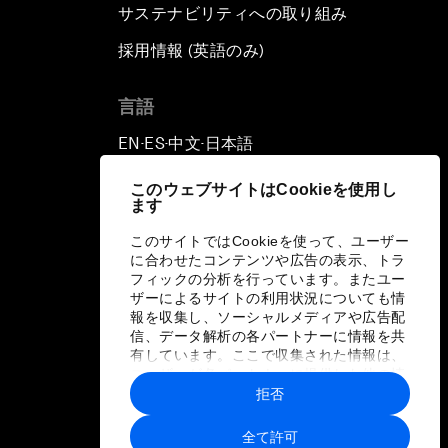
サステナビリティへの取り組み
採用情報 (英語のみ)
て
言語
EN
ES
中文
日本語
▪
▪
▪
このウェブサイトはCookieを使用し
ます
このサイトではCookieを使って、ユーザー
に合わせたコンテンツや広告の表示、トラ
フィックの分析を行っています。またユー
ザーによるサイトの利用状況についても情
報を収集し、ソーシャルメディアや広告配
信、データ解析の各パートナーに情報を共
有しています。ここで収集された情報は、
ユーザーが各パートナーに提供した他の情
報や各パートナーのサービスを使用した際
拒否
に収集された情報と組み合わされ、各パー
トナーによって使用されることがありま
全て許可