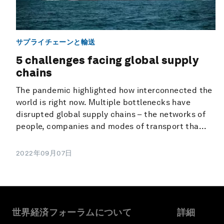
サプライチェーンと輸送
5 challenges facing global supply
chains
The pandemic highlighted how interconnected the
world is right now. Multiple bottlenecks have
disrupted global supply chains – the networks of
people, companies and modes of transport tha...
2022年09月07日
世界経済フォーラムについて
詳細