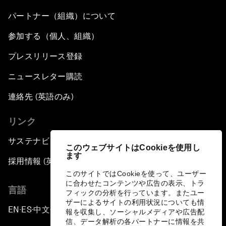
パートナー（組織）について
参加する（個人、組織）
プレスリリース登録
ニュースレター購読
連絡先 (英語のみ)
リンク
サステナビリティへの取り組み
このウェブサイトはCookieを使用し
ます
採用情報 (英語のみ)
このサイトではCookieを使って、ユーザー
に合わせたコンテンツや広告の表示、トラ
言語
フィックの分析を行っています。またユー
ザーによるサイトの利用状況についても情
EN
ES
中文
日本語
▪
▪
▪
報を収集し、ソーシャルメディアや広告配
信、データ解析の各パートナーに情報を共