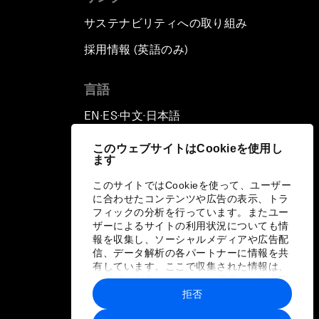
サステナビリティへの取り組み
採用情報 (英語のみ)
て
言語
EN
ES
中文
日本語
▪
▪
▪
このウェブサイトはCookieを使用し
ます
このサイトではCookieを使って、ユーザー
に合わせたコンテンツや広告の表示、トラ
フィックの分析を行っています。またユー
ザーによるサイトの利用状況についても情
報を収集し、ソーシャルメディアや広告配
信、データ解析の各パートナーに情報を共
有しています。ここで収集された情報は、
ユーザーが各パートナーに提供した他の情
報や各パートナーのサービスを使用した際
拒否
に収集された情報と組み合わされ、各パー