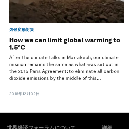
気候変動対策
How we can limit global warming to
1.5°C
After the climate talks in Marrakech, our climate
mission remains the same as what was set out in
the 2015 Paris Agreement: to eliminate all carbon
dioxide emissions by the middle of this...
2016年12月02日
世界経済フォーラムについて
詳細