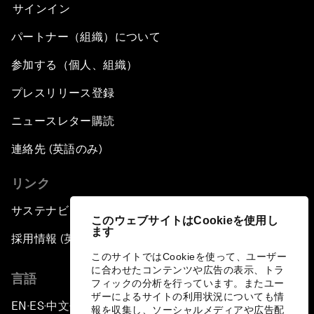
サインイン
パートナー（組織）について
参加する（個人、組織）
プレスリリース登録
ニュースレター購読
連絡先 (英語のみ)
リンク
サステナビリティへの取り組み
このウェブサイトはCookieを使用し
ます
採用情報 (英語のみ)
このサイトではCookieを使って、ユーザー
に合わせたコンテンツや広告の表示、トラ
言語
フィックの分析を行っています。またユー
ザーによるサイトの利用状況についても情
EN
ES
中文
日本語
▪
▪
▪
報を収集し、ソーシャルメディアや広告配