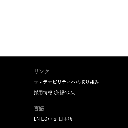
リンク
サステナビリティへの取り組み
採用情報 (英語のみ)
て
言語
EN
ES
中文
日本語
▪
▪
▪