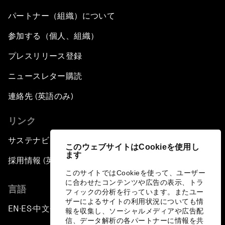
パートナー（組織）について
参加する（個人、組織）
プレスリリース登録
ニュースレター購読
連絡先 (英語のみ)
リンク
サステナビリティへの取り組み
このウェブサイトはCookieを使用し
ます
採用情報 (英語のみ)
このサイトではCookieを使って、ユーザー
に合わせたコンテンツや広告の表示、トラ
言語
フィックの分析を行っています。またユー
ザーによるサイトの利用状況についても情
EN
ES
中文
日本語
▪
▪
▪
報を収集し、ソーシャルメディアや広告配
信、データ解析の各パートナーに情報を共