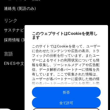
連絡先 (英語のみ)
リンク
サステナビリティへの取り組み
このウェブサイトはCookieを使用し
ます
採用情報 (英語のみ)
このサイトではCookieを使って、ユーザー
に合わせたコンテンツや広告の表示、トラ
言語
フィックの分析を行っています。またユー
ザーによるサイトの利用状況についても情
EN
ES
中文
日本語
▪
▪
▪
報を収集し、ソーシャルメディアや広告配
信、データ解析の各パートナーに情報を共
有しています。ここで収集された情報は、
ユーザーが各パートナーに提供した他の情
報や各パートナーのサービスを使用した際
に収集された情報と組み合わされ、各パー
拒否
トナーによって使用されることがありま
プライバシーポリシーと利用規約
す。
全て許可
サイトマップ