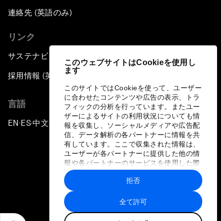
連絡先 (英語のみ)
リンク
サステナビリティへの取り組み
このウェブサイトはCookieを使用し
ます
採用情報 (英語のみ)
このサイトではCookieを使って、ユーザー
に合わせたコンテンツや広告の表示、トラ
言語
フィックの分析を行っています。またユー
ザーによるサイトの利用状況についても情
EN
ES
中文
日本語
▪
▪
▪
報を収集し、ソーシャルメディアや広告配
信、データ解析の各パートナーに情報を共
有しています。ここで収集された情報は、
ユーザーが各パートナーに提供した他の情
報や各パートナーのサービスを使用した際
に収集された情報と組み合わされ、各パー
拒否
トナーによって使用されることがありま
プライバシーポリシーと利用規約
す。
全て許可
サイトマップ