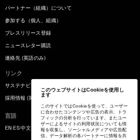
パートナー（組織）について
参加する（個人、組織）
プレスリリース登録
ニュースレター購読
連絡先 (英語のみ)
リンク
サステナビリティへの取り組み
このウェブサイトはCookieを使用し
ます
採用情報 (英語のみ)
このサイトではCookieを使って、ユーザー
に合わせたコンテンツや広告の表示、トラ
言語
フィックの分析を行っています。またユー
ザーによるサイトの利用状況についても情
EN
ES
中文
日本語
▪
▪
▪
報を収集し、ソーシャルメディアや広告配
信、データ解析の各パートナーに情報を共