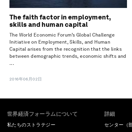
The faith factor in employment,
skills and human capital
The World Economic Forum’s Global Challenge
Initiative on Employment, Skills, and Human
Capital arises from the recognition that the links
between demographic trends, economic shifts and
...
2016年06月02日
世界経済フォーラムについて
詳細
私たちのストラテジー
センター（