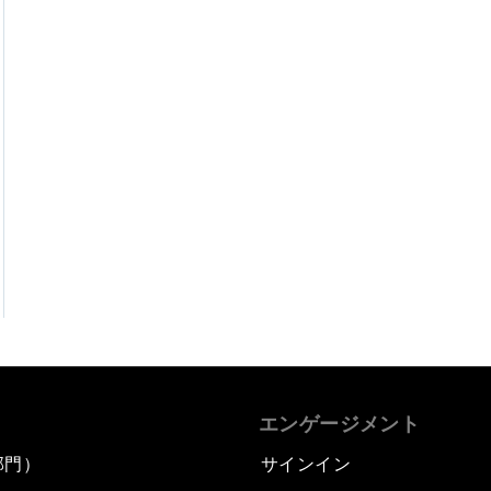
エンゲージメント
部門）
サインイン