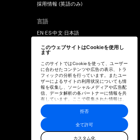
採用情報 (英語のみ)
て
言語
EN
ES
中文
日本語
▪
▪
▪
このウェブサイトはCookieを使用し
ます
このサイトではCookieを使って、ユーザー
に合わせたコンテンツや広告の表示、トラ
フィックの分析を行っています。またユー
ザーによるサイトの利用状況についても情
報を収集し、ソーシャルメディアや広告配
信、データ解析の各パートナーに情報を共
有しています。ここで収集された情報は、
ユーザーが各パートナーに提供した他の情
報や各パートナーのサービスを使用した際
拒否
に収集された情報と組み合わされ、各パー
トナーによって使用されることがありま
全て許可
す。
カスタム化