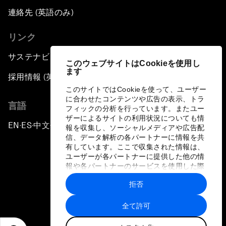
連絡先 (英語のみ)
リンク
サステナビリティへの取り組み
このウェブサイトはCookieを使用し
ます
採用情報 (英語のみ)
このサイトではCookieを使って、ユーザー
に合わせたコンテンツや広告の表示、トラ
言語
フィックの分析を行っています。またユー
ザーによるサイトの利用状況についても情
EN
ES
中文
日本語
▪
▪
▪
報を収集し、ソーシャルメディアや広告配
信、データ解析の各パートナーに情報を共
有しています。ここで収集された情報は、
ユーザーが各パートナーに提供した他の情
報や各パートナーのサービスを使用した際
に収集された情報と組み合わされ、各パー
拒否
トナーによって使用されることがありま
プライバシーポリシーと利用規約
す。
全て許可
サイトマップ