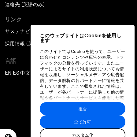
連絡先 (英語のみ)
リンク
サステナビリティへの取り組み
このウェブサイトはCookieを使用し
ます
採用情報 (英語のみ)
このサイトではCookieを使って、ユーザー
に合わせたコンテンツや広告の表示、トラ
言語
フィックの分析を行っています。またユー
ザーによるサイトの利用状況についても情
EN
ES
中文
日本語
▪
▪
▪
報を収集し、ソーシャルメディアや広告配
信、データ解析の各パートナーに情報を共
有しています。ここで収集された情報は、
ユーザーが各パートナーに提供した他の情
報や各パートナーのサービスを使用した際
に収集された情報と組み合わされ、各パー
拒否
トナーによって使用されることがありま
プライバシーポリシーと利用規約
す。
全て許可
サイトマップ
カスタム化
©
2026
世界経済フォーラム