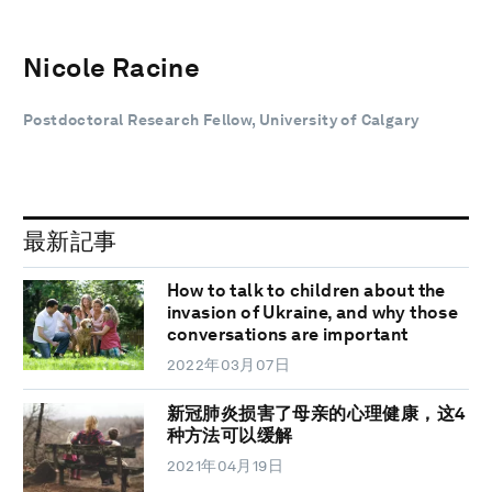
Nicole Racine
Postdoctoral Research Fellow, University of Calgary
最新記事
How to talk to children about the
invasion of Ukraine, and why those
conversations are important
2022年03月07日
新冠肺炎损害了母亲的心理健康，这4
种方法可以缓解
2021年04月19日