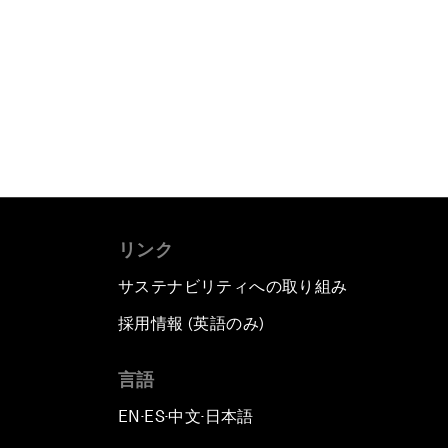
リンク
サステナビリティへの取り組み
採用情報 (英語のみ)
て
言語
EN
ES
中文
日本語
▪
▪
▪