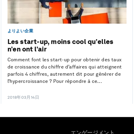
よりよい企業
Les start-up, moins cool qu’elles
n’en ont l’air
Comment font les start-up pour obtenir des taux
de croissance du chiffre d’affaires qui atteignent
parfois 4 chiffres, autrement dit pour générer de
l’hypercroissance ? Pour répondre à ce...
2018年03月14日
エンゲージメント