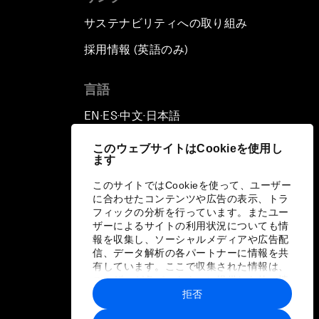
サステナビリティへの取り組み
採用情報 (英語のみ)
て
言語
EN
ES
中文
日本語
▪
▪
▪
このウェブサイトはCookieを使用し
ます
このサイトではCookieを使って、ユーザー
に合わせたコンテンツや広告の表示、トラ
フィックの分析を行っています。またユー
ザーによるサイトの利用状況についても情
報を収集し、ソーシャルメディアや広告配
信、データ解析の各パートナーに情報を共
有しています。ここで収集された情報は、
ユーザーが各パートナーに提供した他の情
報や各パートナーのサービスを使用した際
拒否
に収集された情報と組み合わされ、各パー