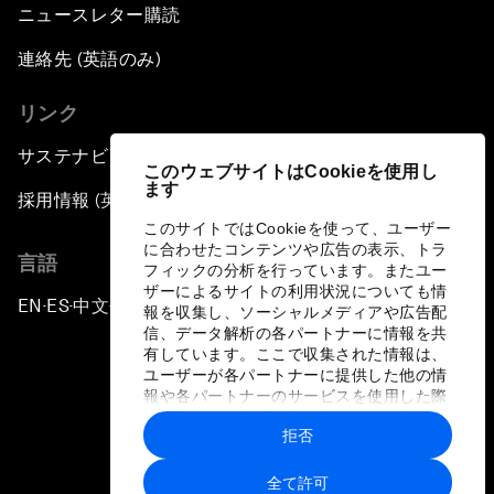
ニュースレター購読
連絡先 (英語のみ)
リンク
サステナビリティへの取り組み
このウェブサイトはCookieを使用し
ます
採用情報 (英語のみ)
このサイトではCookieを使って、ユーザー
に合わせたコンテンツや広告の表示、トラ
言語
フィックの分析を行っています。またユー
ザーによるサイトの利用状況についても情
EN
ES
中文
日本語
▪
▪
▪
報を収集し、ソーシャルメディアや広告配
信、データ解析の各パートナーに情報を共
有しています。ここで収集された情報は、
ユーザーが各パートナーに提供した他の情
報や各パートナーのサービスを使用した際
に収集された情報と組み合わされ、各パー
拒否
トナーによって使用されることがありま
プライバシーポリシーと利用規約
す。
全て許可