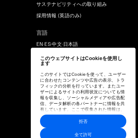
サステナビリティへの取り組み
採用情報 (英語のみ)
て
言語
EN
ES
中文
日本語
▪
▪
▪
このウェブサイトはCookieを使用し
ます
このサイトではCookieを使って、ユーザー
に合わせたコンテンツや広告の表示、トラ
フィックの分析を行っています。またユー
ザーによるサイトの利用状況についても情
報を収集し、ソーシャルメディアや広告配
信、データ解析の各パートナーに情報を共
有しています。ここで収集された情報は、
ユーザーが各パートナーに提供した他の情
報や各パートナーのサービスを使用した際
拒否
に収集された情報と組み合わされ、各パー
トナーによって使用されることがありま
全て許可