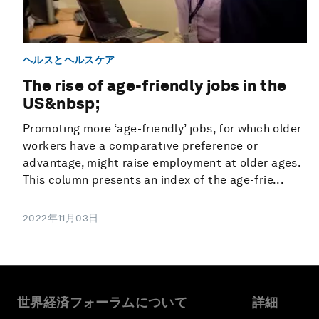
ヘルスとヘルスケア
The rise of age-friendly jobs in the
US&nbsp;
Promoting more ‘age-friendly’ jobs, for which older
workers have a comparative preference or
advantage, might raise employment at older ages.
This column presents an index of the age-frie...
2022年11月03日
世界経済フォーラムについて
詳細