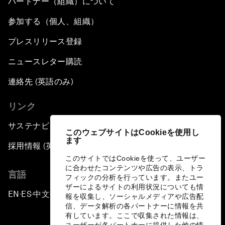
パートナー（組織）について
参加する（個人、組織）
プレスリリース登録
ニュースレター購読
連絡先 (英語のみ)
リンク
サステナビリティへの取り組み
このウェブサイトはCookieを使用し
ます
採用情報 (英語のみ)
このサイトではCookieを使って、ユーザー
に合わせたコンテンツや広告の表示、トラ
言語
フィックの分析を行っています。またユー
ザーによるサイトの利用状況についても情
EN
ES
中文
日本語
▪
▪
▪
報を収集し、ソーシャルメディアや広告配
信、データ解析の各パートナーに情報を共
有しています。ここで収集された情報は、