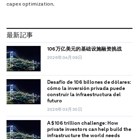
capex optimization.
最新記事
106万亿美元的基础设施融资挑战
2026年04月09日
Desafío de 106 billones de dólares:
cómo la inversión privada puede
construir la infraestructura del
futuro
2026年03月30日
A $106 trillion challenge: How
private investors can help build the
infrastructure the world needs