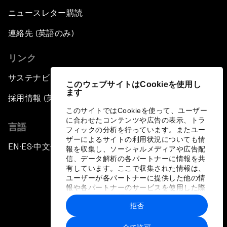
ニュースレター購読
連絡先 (英語のみ)
リンク
サステナビリティへの取り組み
このウェブサイトはCookieを使用し
ます
採用情報 (英語のみ)
このサイトではCookieを使って、ユーザー
に合わせたコンテンツや広告の表示、トラ
言語
フィックの分析を行っています。またユー
ザーによるサイトの利用状況についても情
EN
ES
中文
日本語
▪
▪
▪
報を収集し、ソーシャルメディアや広告配
信、データ解析の各パートナーに情報を共
有しています。ここで収集された情報は、
ユーザーが各パートナーに提供した他の情
報や各パートナーのサービスを使用した際
に収集された情報と組み合わされ、各パー
拒否
トナーによって使用されることがありま
プライバシーポリシーと利用規約
す。