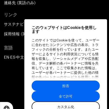
連絡先 (英語のみ)
リンク
サステナビリティへの取り組み
このウェブサイトはCookieを使用し
ます
採用情報 (英語のみ)
このサイトではCookieを使って、ユーザー
に合わせたコンテンツや広告の表示、トラ
言語
フィックの分析を行っています。またユー
ザーによるサイトの利用状況についても情
EN
ES
中文
日本語
▪
▪
▪
報を収集し、ソーシャルメディアや広告配
信、データ解析の各パートナーに情報を共
有しています。ここで収集された情報は、
ユーザーが各パートナーに提供した他の情
報や各パートナーのサービスを使用した際
に収集された情報と組み合わされ、各パー
拒否
トナーによって使用されることがありま
プライバシーポリシーと利用規約
す。
全て許可
サイトマップ
カスタム化
©
2026
世界経済フォーラム
EN
ES
中文
日本語