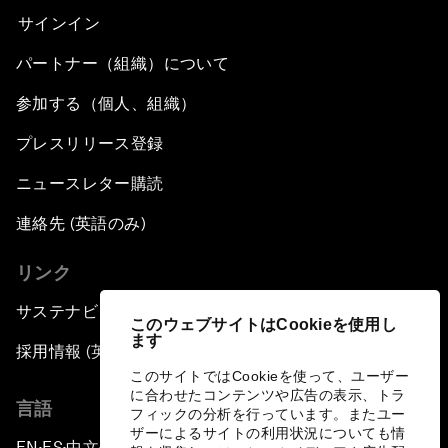
サインイン
パートナー（組織）について
参加する（個人、組織）
プレスリリース登録
ニュースレター購読
連絡先 (英語のみ)
リンク
サステナビリティへの取り組み
このウェブサイトはCookieを使用し
ます
採用情報 (英語のみ)
このサイトではCookieを使って、ユーザー
に合わせたコンテンツや広告の表示、トラ
言語
フィックの分析を行っています。またユー
ザーによるサイトの利用状況についても情
EN
ES
中文
日本語
▪
▪
▪