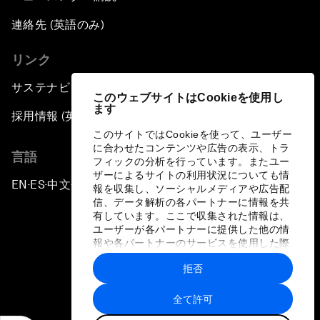
連絡先 (英語のみ)
リンク
サステナビリティへの取り組み
このウェブサイトはCookieを使用し
ます
採用情報 (英語のみ)
このサイトではCookieを使って、ユーザー
に合わせたコンテンツや広告の表示、トラ
言語
フィックの分析を行っています。またユー
ザーによるサイトの利用状況についても情
EN
ES
中文
日本語
▪
▪
▪
報を収集し、ソーシャルメディアや広告配
信、データ解析の各パートナーに情報を共
有しています。ここで収集された情報は、
ユーザーが各パートナーに提供した他の情
報や各パートナーのサービスを使用した際
に収集された情報と組み合わされ、各パー
拒否
トナーによって使用されることがありま
プライバシーポリシーと利用規約
す。
全て許可
サイトマップ