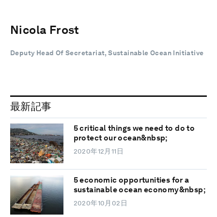
Nicola Frost
Deputy Head Of Secretariat, Sustainable Ocean Initiative
最新記事
5 critical things we need to do to
protect our ocean&nbsp;
2020年12月11日
5 economic opportunities for a
sustainable ocean economy&nbsp;
2020年10月02日