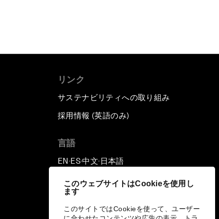
リンク
サステナビリティへの取り組み
採用情報 (英語のみ)
て
言語
EN
ES
中文
日本語
▪
▪
▪
このウェブサイトはCookieを使用し
ます
このサイトではCookieを使って、ユーザー
に合わせたコンテンツや広告の表示、トラ