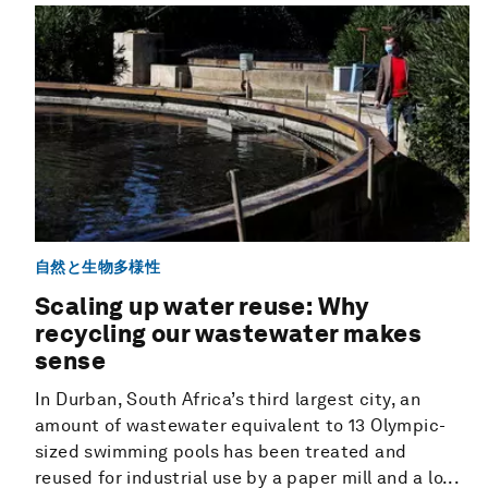
自然と生物多様性
Scaling up water reuse: Why
recycling our wastewater makes
sense
In Durban, South Africa’s third largest city, an
amount of wastewater equivalent to 13 Olympic-
sized swimming pools has been treated and
reused for industrial use by a paper mill and a lo...