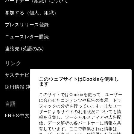
パートナー（組織）について
参加する（個人、組織）
プレスリリース登録
ニュースレター購読
連絡先 (英語のみ)
リンク
サステナビリティへの取り組み
このウェブサイトはCookieを使用し
ます
採用情報 (英語のみ)
このサイトではCookieを使って、ユーザー
に合わせたコンテンツや広告の表示、トラ
言語
フィックの分析を行っています。またユー
ザーによるサイトの利用状況についても情
EN
ES
中文
日本語
▪
▪
▪
報を収集し、ソーシャルメディアや広告配
信、データ解析の各パートナーに情報を共
有しています。ここで収集された情報は、