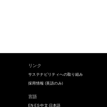
リンク
サステナビリティへの取り組み
採用情報 (英語のみ)
て
言語
EN
ES
中文
日本語
▪
▪
▪