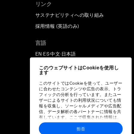
リンク
サステナビリティへの取り組み
採用情報 (英語のみ)
て
言語
EN
ES
中文
日本語
▪
▪
▪
このウェブサイトはCookieを使用し
ます
このサイトではCookieを使って、ユーザー
に合わせたコンテンツや広告の表示、トラ
フィックの分析を行っています。またユー
ザーによるサイトの利用状況についても情
報を収集し、ソーシャルメディアや広告配
信、データ解析の各パートナーに情報を共
有しています。ここで収集された情報は、
ユーザーが各パートナーに提供した他の情
報や各パートナーのサービスを使用した際
拒否