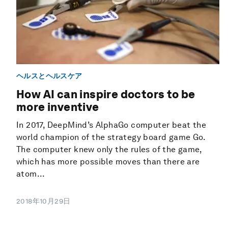
ヘルスとヘルスケア
How AI can inspire doctors to be
more inventive
In 2017, DeepMind’s AlphaGo computer beat the
world champion of the strategy board game Go.
The computer knew only the rules of the game,
which has more possible moves than there are
atom...
2018年10月29日