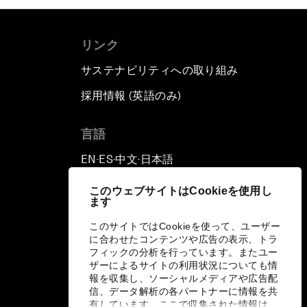
リンク
サステナビリティへの取り組み
採用情報 (英語のみ)
て
言語
EN
ES
中文
日本語
▪
▪
▪
このウェブサイトはCookieを使用し
ます
このサイトではCookieを使って、ユーザー
に合わせたコンテンツや広告の表示、トラ
フィックの分析を行っています。またユー
ザーによるサイトの利用状況についても情
報を収集し、ソーシャルメディアや広告配
信、データ解析の各パートナーに情報を共
有しています。ここで収集された情報は、