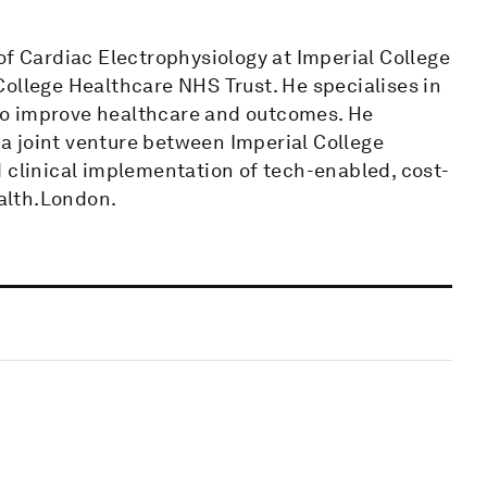
of Cardiac Electrophysiology at Imperial College
College Healthcare NHS Trust. He specialises in
to improve healthcare and outcomes. He
a joint venture between Imperial College
 clinical implementation of tech-enabled, cost-
ealth.London.