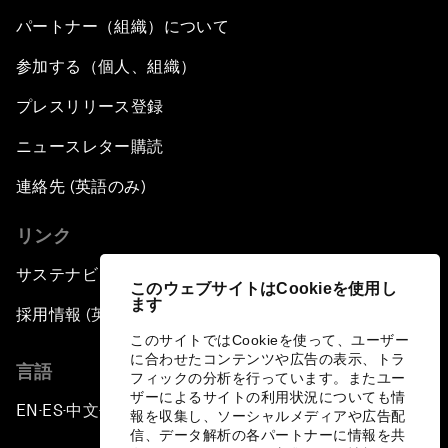
パートナー（組織）について
参加する（個人、組織）
プレスリリース登録
ニュースレター購読
連絡先 (英語のみ)
リンク
サステナビリティへの取り組み
このウェブサイトはCookieを使用し
ます
採用情報 (英語のみ)
このサイトではCookieを使って、ユーザー
に合わせたコンテンツや広告の表示、トラ
言語
フィックの分析を行っています。またユー
ザーによるサイトの利用状況についても情
EN
ES
中文
日本語
▪
▪
▪
報を収集し、ソーシャルメディアや広告配
信、データ解析の各パートナーに情報を共