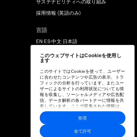
サステナビリティへの取り組み
採用情報 (英語のみ)
て
言語
EN
ES
中文
日本語
▪
▪
▪
このウェブサイトはCookieを使用し
ます
このサイトではCookieを使って、ユーザー
に合わせたコンテンツや広告の表示、トラ
フィックの分析を行っています。またユー
ザーによるサイトの利用状況についても情
報を収集し、ソーシャルメディアや広告配
信、データ解析の各パートナーに情報を共
有しています。ここで収集された情報は、
ユーザーが各パートナーに提供した他の情
報や各パートナーのサービスを使用した際
拒否
に収集された情報と組み合わされ、各パー
トナーによって使用されることがありま
全て許可
す。